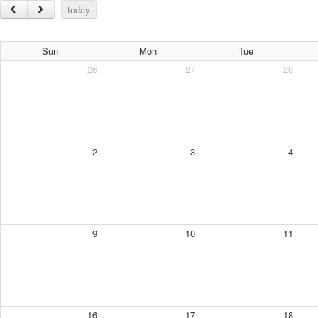
today
Sun
Mon
Tue
26
27
28
2
3
4
9
10
11
16
17
18